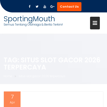
Contact Us
Skip
SportingMouth
to
Semua Tentang Olahraga & Berita Terkini!
content
TAG:
SITUS SLOT GACOR 2026
TERPERCAYA
Home
situs slot gacor 2026 terpercaya
7
Apr