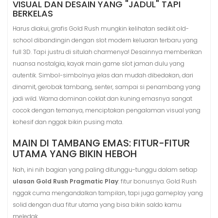
VISUAL DAN DESAIN YANG "JADUL" TAPI
BERKELAS
Harus diakui, grafis Gold Rush mungkin kelihatan sedikit old-
school dibandingin dengan slot modern keluaran terbaru yang
full 3D. Tapi justru di situlah charmenya! Desainnya memberikan
nuansa nostalgia, kayak main game slot jaman dulu yang
autentik. Simbol-simbolnya jelas dan mudah dibedakan, dari
dinamit, gerobak tambang, senter, sampai si penambang yang
jadi wild. Warna dominan coklat dan kuning emasnya sangat
cocok dengan temanya, menciptakan pengalaman visual yang
kohesif dan nggak bikin pusing mata.
MAIN DI TAMBANG EMAS: FITUR-FITUR
UTAMA YANG BIKIN HEBOH
Nah, ini nih bagian yang paling ditunggu-tunggu dalam setiap
ulasan Gold Rush Pragmatic Play
: fitur bonusnya. Gold Rush
nggak cuma mengandalkan tampilan, tapi juga gameplay yang
solid dengan dua fitur utama yang bisa bikin saldo kamu
meledak.