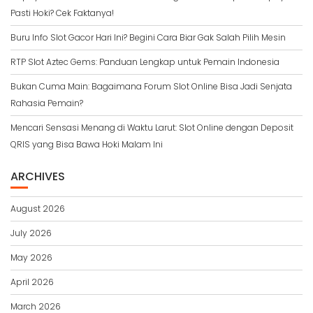
Pasti Hoki? Cek Faktanya!
Buru Info Slot Gacor Hari Ini? Begini Cara Biar Gak Salah Pilih Mesin
RTP Slot Aztec Gems: Panduan Lengkap untuk Pemain Indonesia
Bukan Cuma Main: Bagaimana Forum Slot Online Bisa Jadi Senjata
Rahasia Pemain?
Mencari Sensasi Menang di Waktu Larut: Slot Online dengan Deposit
QRIS yang Bisa Bawa Hoki Malam Ini
ARCHIVES
August 2026
July 2026
May 2026
April 2026
March 2026