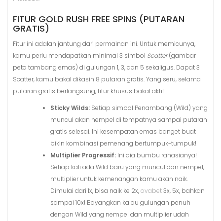
FITUR GOLD RUSH FREE SPINS (PUTARAN
GRATIS)
Fitur ini adalah jantung dari permainan ini. Untuk memicunya,
kamu perlu mendapatkan minimal 3 simbol
Scatter
(gambar
peta tambang emas) di gulungan 1, 3, dan 5 sekaligus. Dapat 3
Scatter, kamu bakal dikasih 8 putaran gratis. Yang seru, selama
putaran gratis berlangsung, fitur khusus bakal aktif:
Sticky Wilds:
Setiap simbol Penambang (Wild) yang
muncul akan nempel di tempatnya sampai putaran
gratis selesai. Ini kesempatan emas banget buat
bikin kombinasi pemenang bertumpuk-tumpuk!
Multiplier Progressif:
Ini dia bumbu rahasianya!
Setiap kali ada Wild baru yang muncul dan nempel,
multiplier untuk kemenangan kamu akan naik.
Dimulai dari 1x, bisa naik ke 2x,
ovabet
3x, 5x, bahkan
sampai 10x! Bayangkan kalau gulungan penuh
dengan Wild yang nempel dan multiplier udah