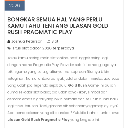
2026
BONGKAR SEMUA HAL YANG PERLU
KAMU TAHU TENTANG ULASAN GOLD
RUSH PRAGMATIC PLAY
Joshua Peterson
Slot
situs slot gacor 2026 terpercaya
Kalau kamu sering main slot online, pasti nggak asing lagi
dengan nama Pragmatic Play. Provider satu ini emang jagonya
bikin game yang seru, grafisnya mantap, dan fiturnya bikin
ketagihan. Nah, di antara banyak judul andalan mereka, ada satu
yang udah jadi legenda sejak dulu:
Gold Rush
. Game ini bukan
cuma sekadar slot biasa; dia udah kayak ikon, simbol dari
demam emas digital yang bikin pemain dari seluruh dunia balik
lagi terus-terusan. Tapi, gimana sih sebenernya gameplay-nya?
Apa bener sekeren yang dibicarakan? Yuk, kita bahas tuntas lewat
ulasan Gold Rush Pragmatic Play
yang lengkap ini.