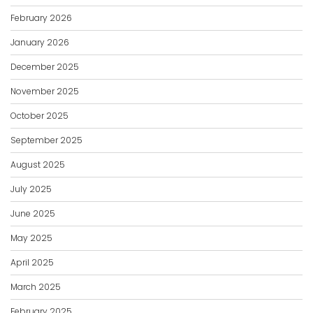
February 2026
January 2026
December 2025
November 2025
October 2025
September 2025
August 2025
July 2025
June 2025
May 2025
April 2025
March 2025
February 2025