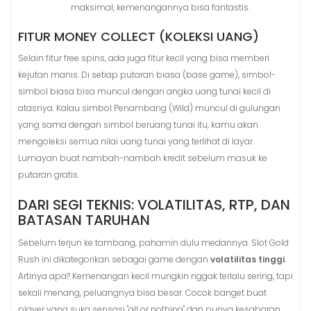
maksimal, kemenangannya bisa fantastis.
FITUR MONEY COLLECT (KOLEKSI UANG)
Selain fitur free spins, ada juga fitur kecil yang bisa memberi
kejutan manis. Di setiap putaran biasa (base game), simbol-
simbol biasa bisa muncul dengan angka uang tunai kecil di
atasnya. Kalau simbol Penambang (Wild) muncul di gulungan
yang sama dengan simbol beruang tunai itu, kamu akan
mengoleksi semua nilai uang tunai yang terlihat di layar.
Lumayan buat nambah-nambah kredit sebelum masuk ke
putaran gratis.
DARI SEGI TEKNIS: VOLATILITAS, RTP, DAN
BATASAN TARUHAN
Sebelum terjun ke tambang, pahamin dulu medannya. Slot Gold
Rush ini dikategorikan sebagai game dengan
volatilitas tinggi
.
Artinya apa? Kemenangan kecil mungkin nggak terlalu sering, tapi
sekali menang, peluangnya bisa besar. Cocok banget buat
player yang suka sensasi "all or nothing" dan punya kesabaran