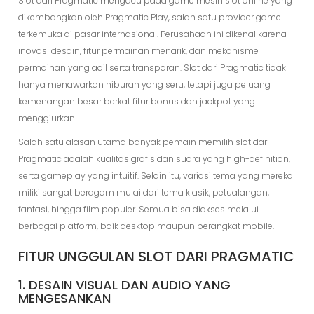
Slot dari Pragmatic mengacu pada game mesin slot online yang
dikembangkan oleh Pragmatic Play, salah satu provider game
terkemuka di pasar internasional. Perusahaan ini dikenal karena
inovasi desain, fitur permainan menarik, dan mekanisme
permainan yang adil serta transparan. Slot dari Pragmatic tidak
hanya menawarkan hiburan yang seru, tetapi juga peluang
kemenangan besar berkat fitur bonus dan jackpot yang
menggiurkan.
Salah satu alasan utama banyak pemain memilih slot dari
Pragmatic adalah kualitas grafis dan suara yang high-definition,
serta gameplay yang intuitif. Selain itu, variasi tema yang mereka
miliki sangat beragam mulai dari tema klasik, petualangan,
fantasi, hingga film populer. Semua bisa diakses melalui
berbagai platform, baik desktop maupun perangkat mobile.
FITUR UNGGULAN SLOT DARI PRAGMATIC
1. DESAIN VISUAL DAN AUDIO YANG
MENGESANKAN