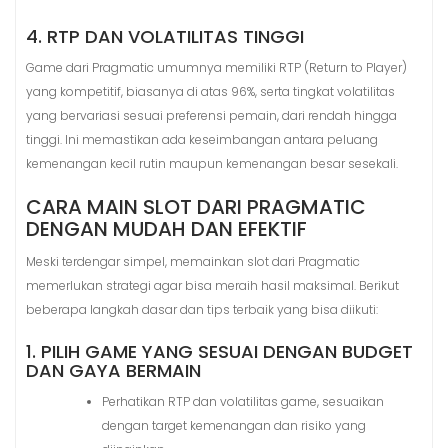
4. RTP DAN VOLATILITAS TINGGI
Game dari Pragmatic umumnya memiliki RTP (Return to Player)
yang kompetitif, biasanya di atas 96%, serta tingkat volatilitas
yang bervariasi sesuai preferensi pemain, dari rendah hingga
tinggi. Ini memastikan ada keseimbangan antara peluang
kemenangan kecil rutin maupun kemenangan besar sesekali.
CARA MAIN SLOT DARI PRAGMATIC
DENGAN MUDAH DAN EFEKTIF
Meski terdengar simpel, memainkan slot dari Pragmatic
memerlukan strategi agar bisa meraih hasil maksimal. Berikut
beberapa langkah dasar dan tips terbaik yang bisa diikuti:
1. PILIH GAME YANG SESUAI DENGAN BUDGET
DAN GAYA BERMAIN
Perhatikan RTP dan volatilitas game, sesuaikan
dengan target kemenangan dan risiko yang