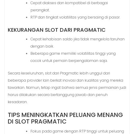
Cepat diakses dan kompatibel di berbagai
perangkat.
RTP dan tingkat volatilitas yang bersaing di pasar.
KEKURANGAN SLOT DARI PRAGMATIC
Cepat kehabisan saldo jika tidak mengelola taruhan
dengan baik.
Beberapa game memiliki volatilitas tinggi yang
cocok untuk pemain berpengalaman saja.
Secara keseluruhan, slot dari Pragmatic lebih unggul dari
beberapa provider lain berkat inovasi dan kualitas yang mereka
tawarkan. Namun, tetap ingat bahwa semua jenis permainan judi
harus dilakukan secara bertanggung jawab dan penuh
kesadaran.
TIPS MENINGKATKAN PELUANG MENANG
DI SLOT PRAGMATIC
Fokus pada game dengan RTP tinggi untuk peluang