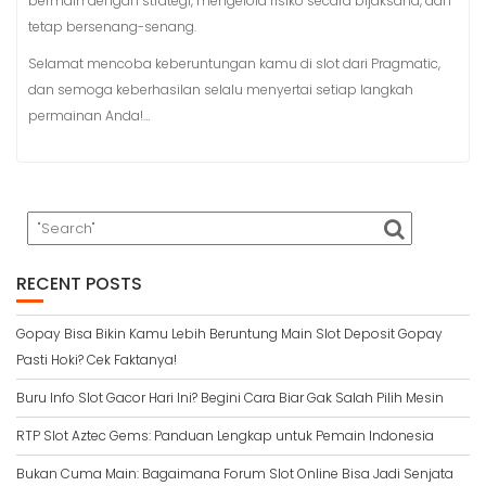
bermain dengan strategi, mengelola risiko secara bijaksana, dan
tetap bersenang-senang.
Selamat mencoba keberuntungan kamu di slot dari Pragmatic,
dan semoga keberhasilan selalu menyertai setiap langkah
permainan Anda!…
RECENT POSTS
Gopay Bisa Bikin Kamu Lebih Beruntung Main Slot Deposit Gopay
Pasti Hoki? Cek Faktanya!
Buru Info Slot Gacor Hari Ini? Begini Cara Biar Gak Salah Pilih Mesin
RTP Slot Aztec Gems: Panduan Lengkap untuk Pemain Indonesia
Bukan Cuma Main: Bagaimana Forum Slot Online Bisa Jadi Senjata