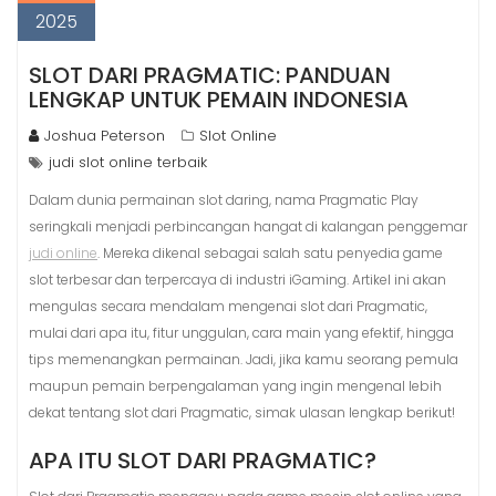
2025
SLOT DARI PRAGMATIC: PANDUAN
LENGKAP UNTUK PEMAIN INDONESIA
Joshua Peterson
Slot Online
judi slot online terbaik
Dalam dunia permainan slot daring, nama Pragmatic Play
seringkali menjadi perbincangan hangat di kalangan penggemar
judi online
. Mereka dikenal sebagai salah satu penyedia game
slot terbesar dan terpercaya di industri iGaming. Artikel ini akan
mengulas secara mendalam mengenai slot dari Pragmatic,
mulai dari apa itu, fitur unggulan, cara main yang efektif, hingga
tips memenangkan permainan. Jadi, jika kamu seorang pemula
maupun pemain berpengalaman yang ingin mengenal lebih
dekat tentang slot dari Pragmatic, simak ulasan lengkap berikut!
APA ITU SLOT DARI PRAGMATIC?