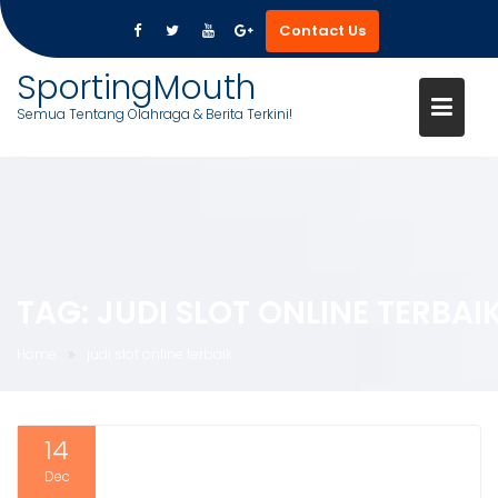
Contact Us
Skip
SportingMouth
to
Semua Tentang Olahraga & Berita Terkini!
content
TAG:
JUDI SLOT ONLINE TERBAI
Home
judi slot online terbaik
14
Dec