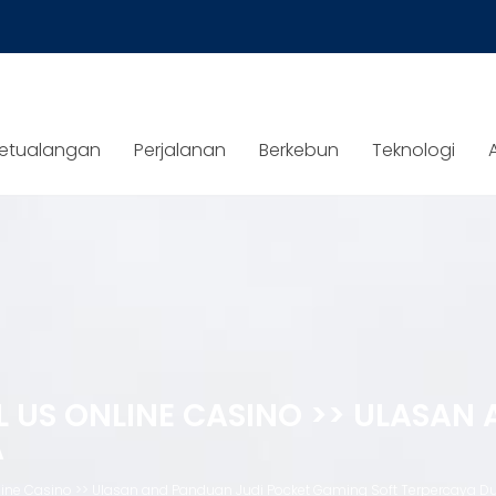
etualangan
Perjalanan
Berkebun
Teknologi
AL US ONLINE CASINO >> ULASA
A
nline Casino >> Ulasan and Panduan Judi Pocket Gaming Soft Terpercaya D