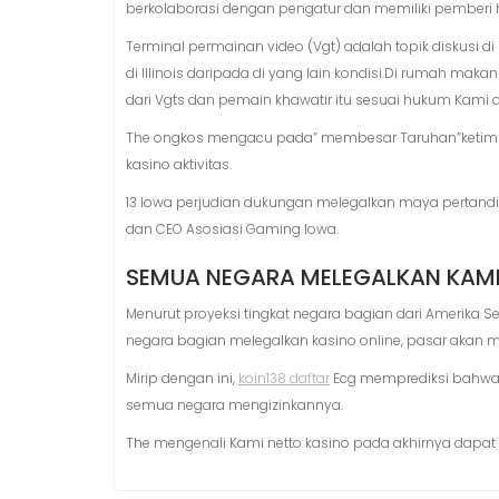
berkolaborasi dengan pengatur dan memiliki pemberi
Terminal permainan video (Vgt) adalah topik diskusi di 
di Illinois daripada di yang lain kondisi.Di rumah m
dari Vgts dan pemain khawatir itu sesuai hukum Kami 
The ongkos mengacu pada” membesar Taruhan”ketimba
kasino aktivitas.
13 Iowa perjudian dukungan melegalkan maya pertand
dan CEO Asosiasi Gaming Iowa.
SEMUA NEGARA MELEGALKAN KAMI
Menurut proyeksi tingkat negara bagian dari Amerika Seri
negara bagian melegalkan kasino online, pasar akan 
Mirip dengan ini,
koin138 daftar
Ecg memprediksi bahwa A
semua negara mengizinkannya.
The mengenali Kami netto kasino pada akhirnya dapa