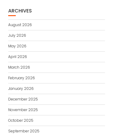
ARCHIVES
August 2026
July 2026
May 2026
April 2026
March 2026
February 2026
January 2026
December 2025
November 2025
October 2025
September 2025