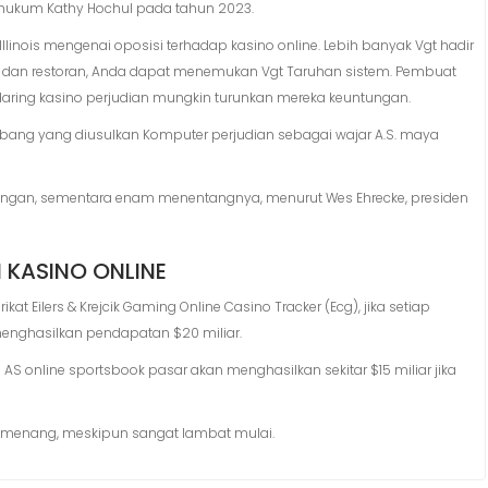
 hukum Kathy Hochul pada tahun 2023.
Illinois mengenai oposisi terhadap kasino online. Lebih banyak Vgt hadir
akan dan restoran, Anda dapat menemukan Vgt Taruhan sistem. Pembuat
daring kasino perjudian mungkin turunkan mereka keuntungan.
ng yang diusulkan Komputer perjudian sebagai wajar A.S. maya
ingan, sementara enam menentangnya, menurut Wes Ehrecke, presiden
 KASINO ONLINE
kat Eilers & Krejcik Gaming Online Casino Tracker (Ecg), jika setiap
menghasilkan pendapatan $20 miliar.
S online sportsbook pasar akan menghasilkan sekitar $15 miliar jika
t menang, meskipun sangat lambat mulai.