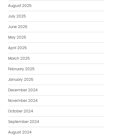
August 2025
July 2025
June 2025
May 2025
April 2025
March 2025
February 2025
January 2025
December 2024
November 2024
October 2024
September 2024
August 2024