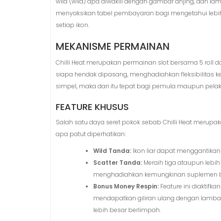
wild (wild) apa diwakili dengan gambar anjing, dan la
menyaksikan tabel pembayaran bagi mengetahui lebi
setiap ikon.
MEKANISME PERMAINAN
Chilli Heat merupakan permainan slot bersama 5 roll
siapa hendak dipasang, menghadiahkan fleksibilitas 
simpel, maka dari itu tepat bagi pemula maupun pela
FEATURE KHUSUS
Salah satu daya seret pokok sebab Chilli Heat merupakan
apa patut diperhatikan:
Wild Tanda:
Ikon liar dapat menggantik
Scatter Tanda:
Meraih tiga ataupun lebi
menghadiahkan kemungkinan suplemen ba
Bonus Money Respin:
Feature ini diaktifk
mendapatkan giliran ulang dengan lamban
lebih besar berlimpah.