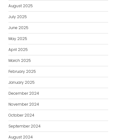
August 2025
July 2025
June 2025
May 2025
April 2025
March 2025
February 2025
January 2025
December 2024
November 2024
October 2024
September 2024
August 2024