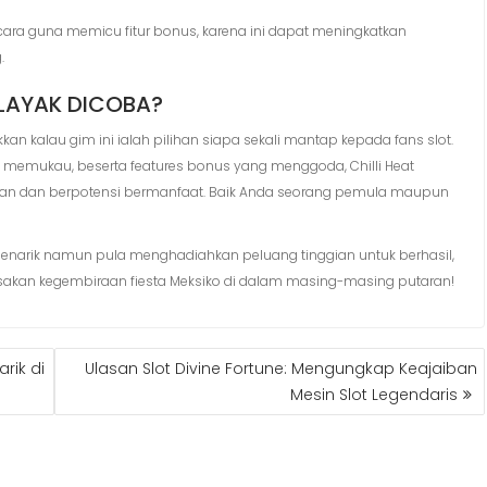
cara guna memicu fitur bonus, karena ini dapat meningkatkan
.
 LAYAK DICOBA?
kkan kalau gim ini ialah pilihan siapa sekali mantap kepada fans slot.
emukau, beserta features bonus yang menggoda, Chilli Heat
n dan berpotensi bermanfaat. Baik Anda seorang pemula maupun
menarik namun pula menghadiahkan peluang tinggian untuk berhasil,
 rasakan kegembiraan fiesta Meksiko di dalam masing-masing putaran!
rik di
Ulasan Slot Divine Fortune: Mengungkap Keajaiban
Mesin Slot Legendaris