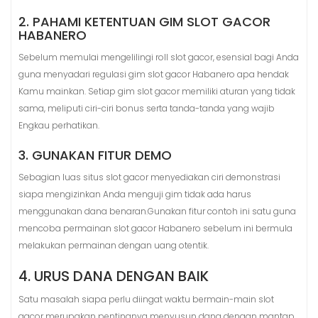
2. PAHAMI KETENTUAN GIM SLOT GACOR
HABANERO
Sebelum memulai mengelilingi roll slot gacor, esensial bagi Anda
guna menyadari regulasi gim slot gacor Habanero apa hendak
Kamu mainkan. Setiap gim slot gacor memiliki aturan yang tidak
sama, meliputi ciri-ciri bonus serta tanda-tanda yang wajib
Engkau perhatikan.
3. GUNAKAN FITUR DEMO
Sebagian luas situs slot gacor menyediakan ciri demonstrasi
siapa mengizinkan Anda menguji gim tidak ada harus
menggunakan dana benaran.Gunakan fitur contoh ini satu guna
mencoba permainan slot gacor Habanero sebelum ini bermula
melakukan permainan dengan uang otentik.
4. URUS DANA DENGAN BAIK
Satu masalah siapa perlu diingat waktu bermain-main slot
gacor merupakan pentingnya menyusun dana dengan mantap.