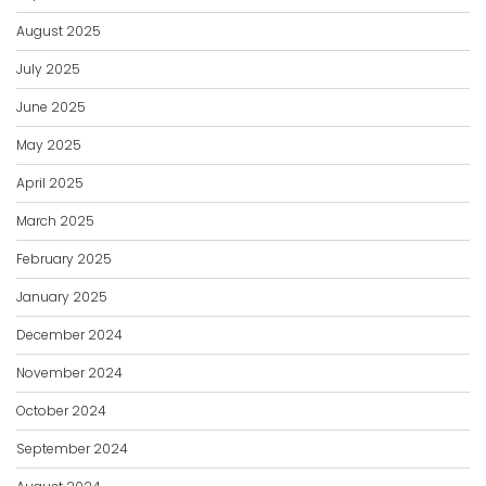
August 2025
July 2025
June 2025
May 2025
April 2025
March 2025
February 2025
January 2025
December 2024
November 2024
October 2024
September 2024