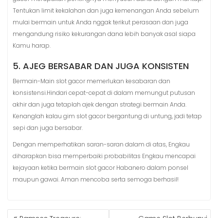
Tentukan limit kekalahan dan juga kemenangan Anda sebelum
mulai bermain untuk Anda nggak terikut perasaan dan juga
mengandung risiko kekurangan dana lebih banyak asal siapa
Kamu harap.
5. AJEG BERSABAR DAN JUGA KONSISTEN
Bermain-Main slot gacor memerlukan kesabaran dan
konsistensi.Hindari cepat-cepat di dalam memungut putusan
akhir dan juga tetaplah ajek dengan strategi bermain Anda.
Kenanglah kalau gim slot gacor bergantung di untung, jadi tetap
sepi dan juga bersabar.
Dengan memperhatikan saran-saran dalam di atas, Engkau
diharapkan bisa memperbaiki probabilitas Engkau mencapai
kejayaan ketika bermain slot gacor Habanero dalam ponsel
maupun gawai. Aman mencoba serta semoga berhasil!
POST