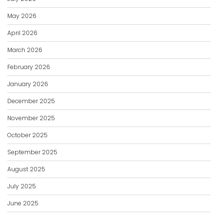
May 2026
April 2026
March 2026
February 2026
January 2026
December 2025
November 2025
October 2025
September 2025
August 2025
July 2025
June 2025