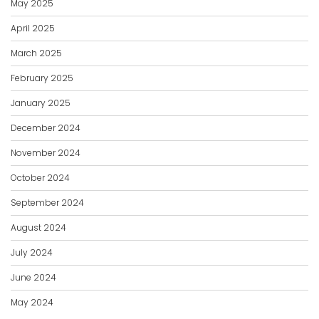
May 2025
April 2025
March 2025
February 2025
January 2025
December 2024
November 2024
October 2024
September 2024
August 2024
July 2024
June 2024
May 2024