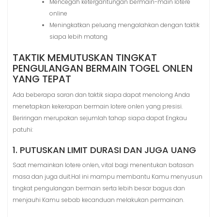
Mencegah ketergantungan bermain-main lotere
online
Meningkatkan peluang mengalahkan dengan taktik
siapa lebih matang
TAKTIK MEMUTUSKAN TINGKAT
PENGULANGAN BERMAIN TOGEL ONLEN
YANG TEPAT
Ada beberapa saran dan taktik siapa dapat menolong Anda
menetapkan kekerapan bermain lotere onlen yang presisi.
Beriringan merupakan sejumlah tahap siapa dapat Engkau
patuhi:
1. PUTUSKAN LIMIT DURASI DAN JUGA UANG
Saat memainkan lotere onlen, vital bagi menentukan batasan
masa dan juga duit.Hal ini mampu membantu Kamu menyusun
tingkat pengulangan bermain serta lebih besar bagus dan
menjauhi Kamu sebab kecanduan melakukan permainan.