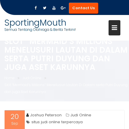
Contact Us
Skip
SportingMouth
to
Semua Tentang Olahraga & Berita Terkini!
content
SLOT “MERMAID’S MILLIONS”
MENELUSURI LAUTAN DI DALAM
SERTA PUTRI DUYUNG DAN
JUGA ASET KARUNNYA
Home
Judi Online
Slot “Mermaid’s Millions” Menelusuri Lautan Di Dalam serta Putri Duyung
dan juga Aset Karunnya
20
Joshua Peterson
Judi Online
situs judi online terpercaya
Sep