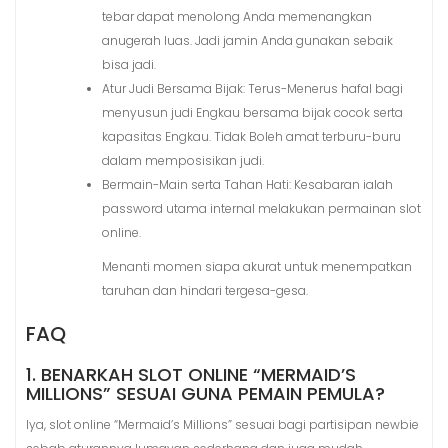
tebar dapat menolong Anda memenangkan
anugerah luas. Jadi jamin Anda gunakan sebaik
bisa jadi.
Atur Judi Bersama Bijak: Terus-Menerus hafal bagi
menyusun judi Engkau bersama bijak cocok serta
kapasitas Engkau. Tidak Boleh amat terburu-buru
dalam memposisikan judi.
Bermain-Main serta Tahan Hati: Kesabaran ialah
password utama internal melakukan permainan slot
online.
Menanti momen siapa akurat untuk menempatkan
taruhan dan hindari tergesa-gesa.
FAQ
1. BENARKAH SLOT ONLINE “MERMAID’S
MILLIONS” SESUAI GUNA PEMAIN PEMULA?
Iya, slot online “Mermaid’s Millions” sesuai bagi partisipan newbie