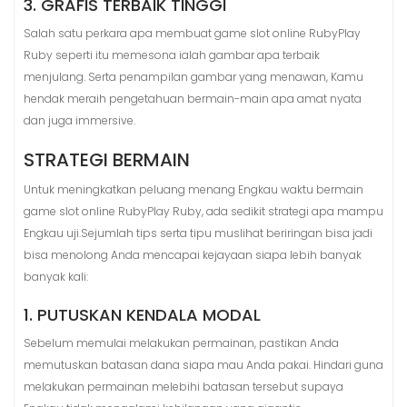
3. GRAFIS TERBAIK TINGGI
Salah satu perkara apa membuat game slot online RubyPlay
Ruby seperti itu memesona ialah gambar apa terbaik
menjulang. Serta penampilan gambar yang menawan, Kamu
hendak meraih pengetahuan bermain-main apa amat nyata
dan juga immersive.
STRATEGI BERMAIN
Untuk meningkatkan peluang menang Engkau waktu bermain
game slot online RubyPlay Ruby, ada sedikit strategi apa mampu
Engkau uji.Sejumlah tips serta tipu muslihat beriringan bisa jadi
bisa menolong Anda mencapai kejayaan siapa lebih banyak
banyak kali:
1. PUTUSKAN KENDALA MODAL
Sebelum memulai melakukan permainan, pastikan Anda
memutuskan batasan dana siapa mau Anda pakai. Hindari guna
melakukan permainan melebihi batasan tersebut supaya