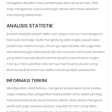
mengelola desakan bisa berdampak atas result lomba. Vital
bagi mengawasi sudut psikologis sebab kelompok sebelum
memasang pertaruhan.
ANALISIS STATISTIK
Analisis statistik adalah faktor lain siapa mampu memengaruhi
hasil judi olahraga. Serta menghitung data angka seperti rekor
pertemuan sebelumnya, umum gol apa dicetak, dan juga rata-
rata kemenangan kelompok, kita semua bisa membuat ramalan
yang lebih banyak akurat perihal result lomba.Analisis angka
mampu memudahkan kita semua membuat putusan yang
lebih banyak terinformasi ketika menempatkan pertaruhan.
INFORMASI TERKINI
Mendapatkan data terbaru mengenai situasi kelompok, pelaku
siapa cedera, atau pergantian taktik pelatih serta sekali penting
internal berdampak result taruhan atletik. Serta selalu mengikuti
berita dan juga perbarui terbaru seputar tim-tim yang akan