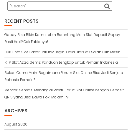
RECENT POSTS
Gopay Bisa Bikin Kamu Lebih Beruntung Main Slot Deposit Gopay
Pasti Hoki? Cek Faktanya!
Buru Info Slot Gacor Hari Ini? Begini Cara Biar Gak Salah Pilih Mesin
RTP Slot Aztec Gems: Panduan Lengkap untuk Pemain Indonesia
Bukan Cuma Main: Bagaimana Forum Slot Online Bisa Jadi Senjata
Rahasia Pemain?
Mencari Sensasi Menang di Waktu Larut: Slot Online dengan Deposit
QRIS yang Bisa Bawa Hoki Malam Ini
ARCHIVES
August 2026