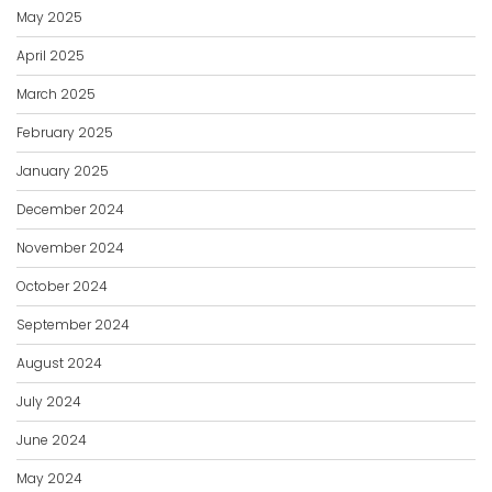
May 2025
April 2025
March 2025
February 2025
January 2025
December 2024
November 2024
October 2024
September 2024
August 2024
July 2024
June 2024
May 2024